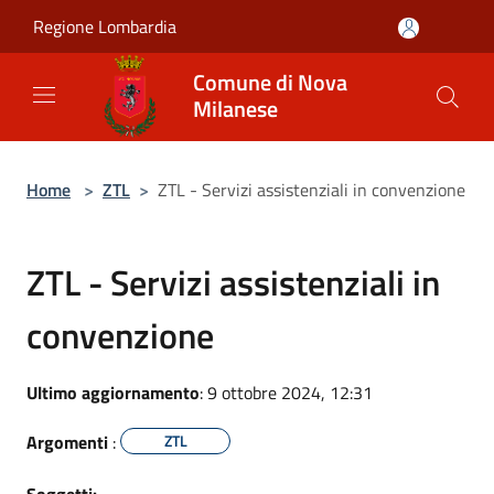
Salta al contenuto principale
Regione Lombardia
Comune di Nova
Milanese
Home
>
ZTL
>
ZTL - Servizi assistenziali in convenzione
ZTL - Servizi assistenziali in
convenzione
Ultimo aggiornamento
: 9 ottobre 2024, 12:31
Argomenti
:
ZTL
Soggetti: