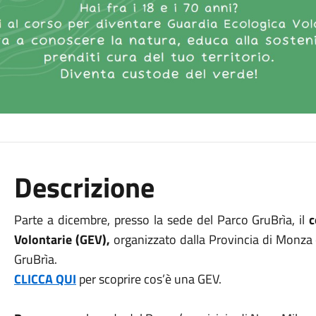
Descrizione
Parte a dicembre, presso la sede del Parco GruBrìa, il
c
Volontarie (GEV),
organizzato dalla Provincia di Monza e
GruBrìa.
CLICCA QUI
per scoprire
cos’è una GEV
.