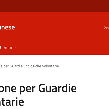
anese
Seg
il Comune
ne per Guardie Ecologiche Volontarie
one per Guardie
tarie