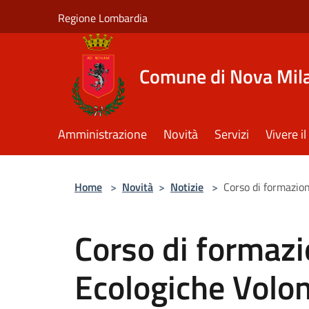
Salta al contenuto principale
Regione Lombardia
Comune di Nova Mil
Amministrazione
Novità
Servizi
Vivere 
Home
>
Novità
>
Notizie
>
Corso di formazio
Corso di formazi
Ecologiche Volon