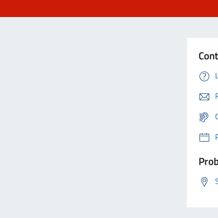
Cont
Prob