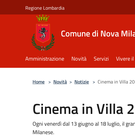
Salta al contenuto principale
Regione Lombardia
Comune di Nova Mil
Amministrazione
Novità
Servizi
Vivere 
Home
>
Novità
>
Notizie
>
Cinema in Villa 2
Cinema in Villa 
Ogni venerdì dal 13 giugno al 18 luglio, il gr
Milanese.