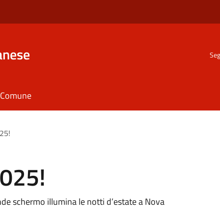
anese
Seg
il Comune
025!
2025!
ande schermo illumina le notti d’estate a Nova