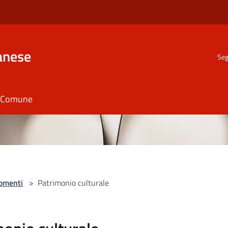
anese
Seg
il Comune
omenti
>
Patrimonio culturale