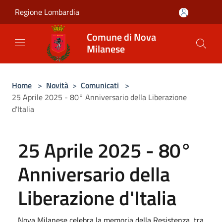
Salta al contenuto principale
Regione Lombardia
Comune di Nova
Milanese
Home
>
Novità
>
Comunicati
>
25 Aprile 2025 - 80° Anniversario della Liberazione
d'Italia
25 Aprile 2025 - 80°
Anniversario della
Liberazione d'Italia
Nova Milanese celebra la memoria della Resistenza, tra