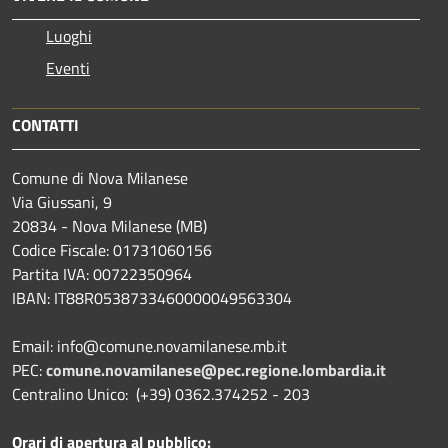
Luoghi
Eventi
CONTATTI
Comune di Nova Milanese
Via Giussani, 9
20834 - Nova Milanese (MB)
Codice Fiscale: 01731060156
Partita IVA: 00722350964
IBAN:
IT88R0538733460000049563304
Email: info@comune.novamilanese.mb.it
PEC:
comune.novamilanese@pec.regione.lombardia.it
Centralino Unico: (+39) 0362.374252 - 203
Orari di apertura al pubblico: