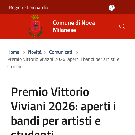
Salta al contenuto principale
Regione Lombardia
Comune di Nova
Milanese
Home
>
Novità
>
Comunicati
>
Premio Vittorio Viviani 2026: aperti i bandi per artisti e
studenti
Premio Vittorio
Viviani 2026: aperti i
bandi per artisti e
studenti