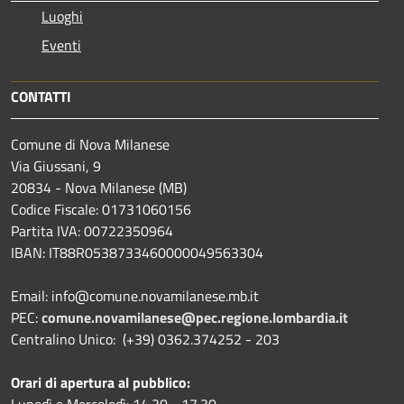
Luoghi
Eventi
CONTATTI
Comune di Nova Milanese
Via Giussani, 9
20834 - Nova Milanese (MB)
Codice Fiscale: 01731060156
Partita IVA: 00722350964
IBAN:
IT88R0538733460000049563304
Email: info@comune.novamilanese.mb.it
PEC:
comune.novamilanese@pec.regione.lombardia.it
Centralino Unico: (+39) 0362.374252 - 203
Orari di apertura al pubblico:
Lunedì e Mercoledì: 14.30 - 17.30