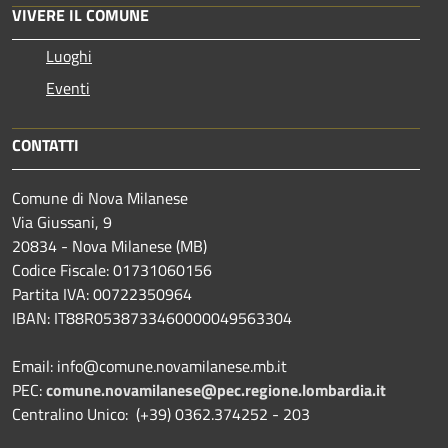
VIVERE IL COMUNE
Luoghi
Eventi
CONTATTI
Comune di Nova Milanese
Via Giussani, 9
20834 - Nova Milanese (MB)
Codice Fiscale: 01731060156
Partita IVA: 00722350964
IBAN:
IT88R0538733460000049563304
Email: info@comune.novamilanese.mb.it
PEC:
comune.novamilanese@pec.regione.lombardia.it
Centralino Unico: (+39) 0362.374252 - 203