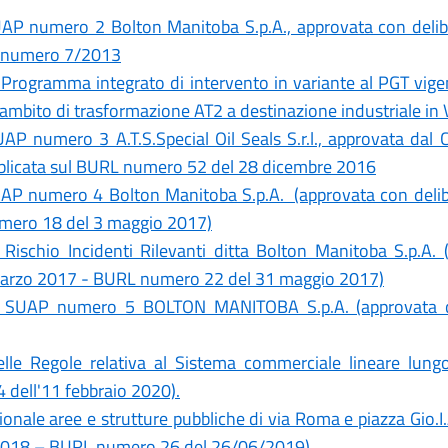
UAP numero 2 Bolton Manitoba S.p.A., approvata con delib
L numero 7/2013
Programma integrato di intervento in variante al PGT vigen
ambito di trasformazione AT2 a destinazione industriale in V
P numero 3 A.T.S.Special Oil Seals S.r.l., approvata dal 
blicata sul BURL numero 52 del 28 dicembre 2016
UAP numero 4 Bolton Manitoba S.p.A. (approvata con delib
mero 18 del 3 maggio 2017)
ischio Incidenti Rilevanti ditta Bolton Manitoba S.p.A. 
marzo 2017 - BURL numero 22 del 31 maggio 2017)
e SUAP numero 5 BOLTON MANITOBA S.p.A. (approvata co
le Regole relativa al Sistema commerciale lineare lungo 
 dell'11 febbraio 2020).
nale aree e strutture pubbliche di via Roma e piazza Gio.I
/2018 – BURL numero 26 del 26/06/2019)