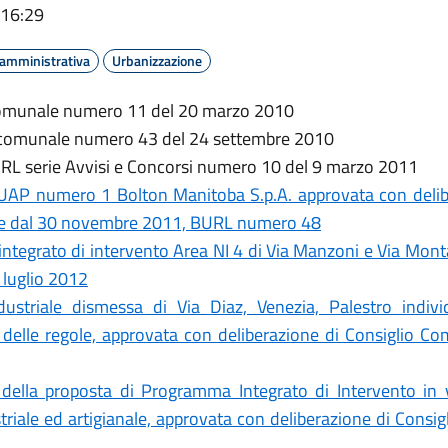
 16:29
 amministrativa
Urbanizzazione
 comunale numero 11 del 20 marzo 2010
o comunale numero 43 del 24 settembre 2010
BURL serie Avvisi e Concorsi numero 10 del 9 marzo 2011
UAP numero 1 Bolton Manitoba S.p.A. approvata con delib
te dal 30 novembre 2011, BURL numero 48
tegrato di intervento Area NI 4 di Via Manzoni e Via Mont
 luglio 2012
striale dismessa di Via Diaz, Venezia, Palestro indi
 delle regole, approvata con deliberazione di Consiglio C
ella proposta di Programma Integrato di Intervento in 
riale ed artigianale, approvata con deliberazione di Cons