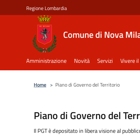
Salta al contenuto principale
Regione Lombardia
Comune di Nova Mil
Amministrazione
Novità
Servizi
Vivere 
Home
>
Piano di Governo del Territorio
Piano di Governo del Terr
Il PGT è depositato in libera visione al pubbl