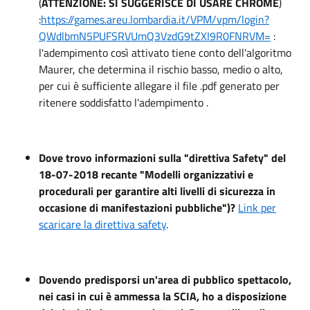
(
ATTENZIONE: SI SUGGERISCE DI USARE CHROME
)
:
https://games.areu.lombardia.it/VPM/vpm/login?
QWdlbmN5PUFSRVUmQ3VzdG9tZXI9R0FNRVM=
:
l'adempimento così attivato tiene conto dell'algoritmo
Maurer, che determina il rischio basso, medio o alto,
per cui è sufficiente allegare il file .pdf generato per
ritenere soddisfatto l'adempimento .
Dove trovo informazioni sulla "direttiva Safety" del
18-07-2018 recante "Modelli organizzativi e
procedurali per garantire alti livelli di sicurezza in
occasione di manifestazioni pubbliche")?
Link per
scaricare la direttiva safety
.
Dovendo predisporsi un'area di pubblico spettacolo,
nei casi in cui è ammessa la SCIA, ho a disposizione