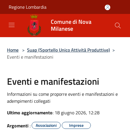
Salta al contenuto principale
Regione Lombardia
Comune di Nova
Milanese
Home
>
Suap (Sportello Unico Attività Produttive)
>
Eventi e manifestazioni
Eventi e manifestazioni
Informazioni su come proporre eventi e manifestazioni e
adempimenti collegati
Ultimo aggiornamento
: 18 giugno 2026, 12:28
Argomenti
:
Associazioni
Imprese