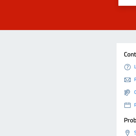
Cont
Prob