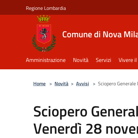
Salta al contenuto principale
Regione Lombardia
Comune di Nova Mil
Amministrazione
Novità
Servizi
Vivere 
Home
>
Novità
>
Avvisi
>
Sciopero Generale
Sciopero Genera
Venerdì 28 nov