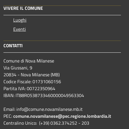
VIVERE IL COMUNE
Luoghi
Eventi
CONTATTI
Comune di Nova Milanese
Via Giussani, 9
20834 - Nova Milanese (MB)
Codice Fiscale: 01731060156
Partita IVA: 00722350964
IBAN:
IT88R0538733460000049563304
Email: info@comune.novamilanese.mb.it
PEC:
comune.novamilanese@pec.regione.lombardia.it
Centralino Unico: (+39) 0362.374252 - 203