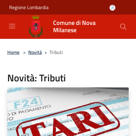
Salta al contenuto principale
Regione Lombardia
Comune di Nova
Milanese
Home
>
Novità
>
Tributi
Novità: Tributi