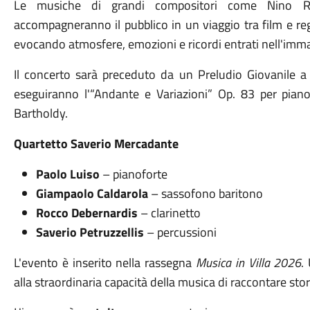
Le musiche di grandi compositori come
Nino R
accompagneranno il pubblico in un viaggio tra film e re
evocando atmosfere, emozioni e ricordi entrati nell'immag
Il concerto sarà preceduto da un Preludio Giovanile a
eseguiranno l'“Andante e Variazioni” Op. 83 per pian
Bartholdy
.
Quartetto Saverio Mercadante
Paolo Luiso
– pianoforte
Giampaolo Caldarola
– sassofono baritono
Rocco Debernardis
– clarinetto
Saverio Petruzzellis
– percussioni
L'evento è inserito nella rassegna
Musica in Villa 2026
.
alla straordinaria capacità della musica di raccontare sto