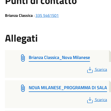
Punti di contatto
Brianza Classica
:
335 5461501
Allegati
Brianza Classica_Nova Milanese
PDF
Scarica
NOVA MILANESE_PROGRAMMA DI SALA
PDF
Scarica