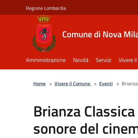
Salta al contenuto principale
Regione Lombardia
Comune di Nova Mil
Amministrazione
Novità
Servizi
Vivere 
Home
>
Vivere il Comune
>
Eventi
>
Brianza
Brianza Classica
sonore del cinem