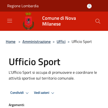
Salta al contenuto principale
Regione Lombardia
Comune di Nova
Milanese
Home
>
Amministrazione
>
Uffici
>
Ufficio Sport
Ufficio Sport
L'Ufficio Sport si occupa di promuovere e coordinare le
attività sportive sul territorio comunale.
Condividi
Vedi azioni
Argomenti: