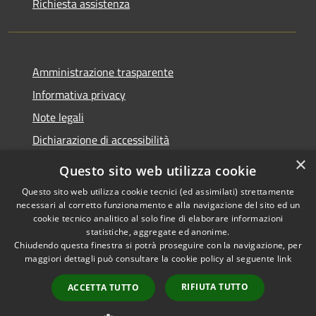
Richiesta assistenza
Amministrazione trasparente
Informativa privacy
Note legali
Dichiarazione di accessibilità
×
Questo sito web utilizza cookie
Questo sito web utilizza cookie tecnici (ed assimilati) strettamente
necessari al corretto funzionamento e alla navigazione del sito ed un
RSS
Copyright © 2026 • Comune di
cookie tecnico analitico al solo fine di elaborare informazioni
Accessibilità
Nova Milanese • Powered by
statistiche, aggregate ed anonime.
Privacy
Municipium
Accesso
•
Chiudendo questa finestra si potrà proseguire con la navigazione, per
maggiori dettagli può consultare la cookie policy al seguente
link
Cookie
redazione
Mappa del sito
RIFIUTA TUTTO
ACCETTA TUTTO
Extranet