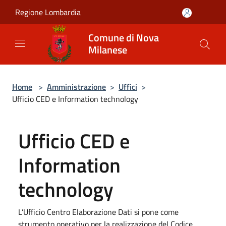
Salta al contenuto principale
Regione Lombardia
Comune di Nova
Milanese
Home
>
Amministrazione
>
Uffici
>
Ufficio CED e Information technology
Ufficio CED e
Information
technology
L’Ufficio Centro Elaborazione Dati si pone come
strumento operativo per la realizzazione del Codice