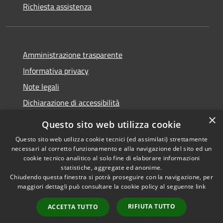
Richiesta assistenza
Amministrazione trasparente
Informativa privacy
Note legali
Dichiarazione di accessibilità
×
Questo sito web utilizza cookie
Questo sito web utilizza cookie tecnici (ed assimilati) strettamente
necessari al corretto funzionamento e alla navigazione del sito ed un
RSS
Copyright © 2026 • Comune di
cookie tecnico analitico al solo fine di elaborare informazioni
Accessibilità
Nova Milanese • Powered by
statistiche, aggregate ed anonime.
Privacy
Municipium
Accesso
•
Chiudendo questa finestra si potrà proseguire con la navigazione, per
maggiori dettagli può consultare la cookie policy al seguente
link
Cookie
redazione
Mappa del sito
RIFIUTA TUTTO
ACCETTA TUTTO
Extranet