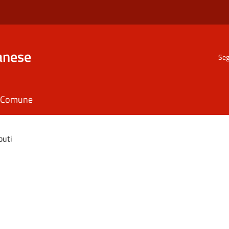
anese
Seg
il Comune
buti