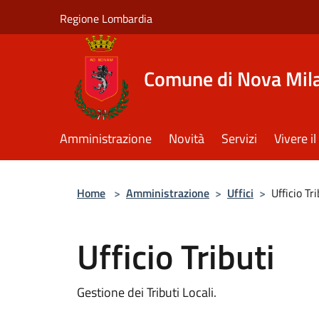
Salta al contenuto principale
Regione Lombardia
Comune di Nova Mil
Amministrazione
Novità
Servizi
Vivere 
Home
>
Amministrazione
>
Uffici
>
Ufficio Tri
Ufficio Tributi
Gestione dei Tributi Locali.