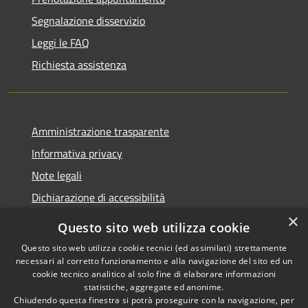
Segnalazione disservizio
Leggi le FAQ
Richiesta assistenza
Amministrazione trasparente
Informativa privacy
Note legali
Dichiarazione di accessibilità
×
Questo sito web utilizza cookie
Questo sito web utilizza cookie tecnici (ed assimilati) strettamente
necessari al corretto funzionamento e alla navigazione del sito ed un
RSS
Copyright © 2026 • Comune di
cookie tecnico analitico al solo fine di elaborare informazioni
Accessibilità
Nova Milanese • Powered by
statistiche, aggregate ed anonime.
Privacy
Municipium
Accesso
•
Chiudendo questa finestra si potrà proseguire con la navigazione, per