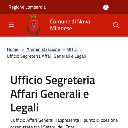
Salta al contenuto principale
Regione Lombardia
Comune di Nova
Milanese
Home
>
Amministrazione
>
Uffici
>
Ufficio Segreteria Affari Generali e Legali
Ufficio Segreteria
Affari Generali e
Legali
L'ufficio Affari Generali rappresenta il punto di coesione
organizzata tra i Settori dell'Ente.