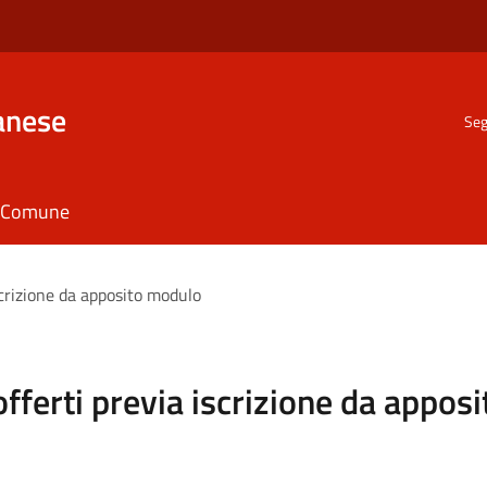
anese
Seg
il Comune
iscrizione da apposito modulo
 offerti previa iscrizione da appo