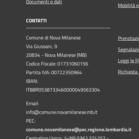
Documenti e dati
Mobilità e
CONTATTI
Comune di Nova Milanese
Prenotaz
Via Giussani, 9
Segnalazi
20834 - Nova Milanese (MB)
Leggi le 
Codice Fiscale: 01731060156
Richiesta
Partita IVA: 00722350964
IBAN:
IT88R0538733460000049563304
Email:
info@comune.novamilanese.mb.it
PEC:
comune.novamilanese@pec.regione.lombardia.it
Centralino Unico: (+39) 0362.374252 -