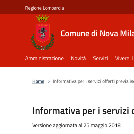
Salta al contenuto principale
Regione Lombardia
Comune di Nova Mil
Amministrazione
Novità
Servizi
Vivere 
Home
>
Informativa per i servizi offerti previa 
Informativa per i servizi
Versione aggiornata al 25 maggio 2018