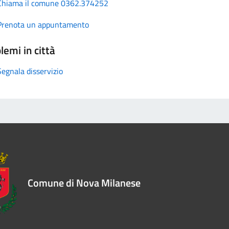
Chiama il comune 0362.374252
Prenota un appuntamento
lemi in città
Segnala disservizio
Comune di Nova Milanese