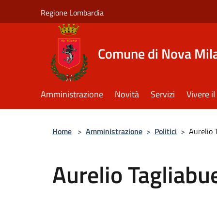
Salta al contenuto principale
Regione Lombardia
Comune di Nova Mil
Amministrazione
Novità
Servizi
Vivere 
Home
>
Amministrazione
>
Politici
>
Aurelio 
Aurelio Tagliabu