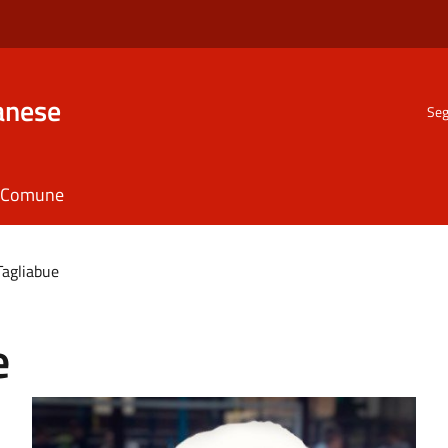
anese
Seg
il Comune
Tagliabue
e