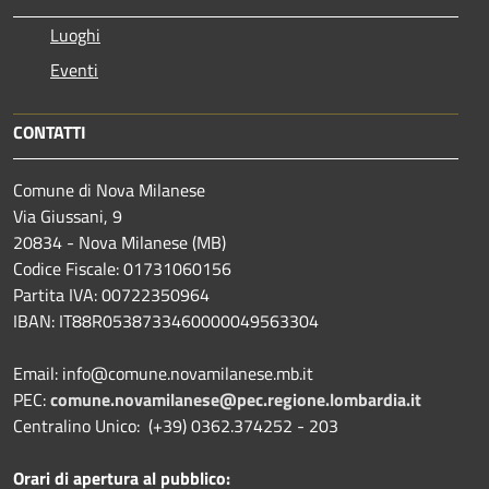
Luoghi
Eventi
CONTATTI
Comune di Nova Milanese
Via Giussani, 9
20834 - Nova Milanese (MB)
Codice Fiscale: 01731060156
Partita IVA: 00722350964
IBAN:
IT88R0538733460000049563304
Email: info@comune.novamilanese.mb.it
PEC:
comune.novamilanese@pec.regione.lombardia.it
Centralino Unico: (+39) 0362.374252 - 203
Orari di apertura al pubblico: