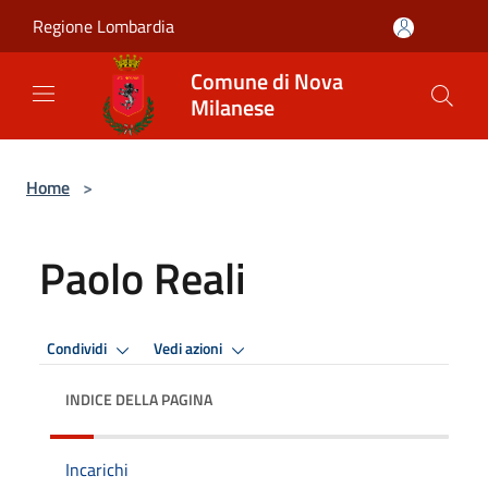
Salta al contenuto principale
Regione Lombardia
Comune di Nova
Milanese
Home
>
Paolo Reali
Condividi
Vedi azioni
INDICE DELLA PAGINA
Incarichi