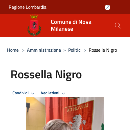
Salta al contenuto principale
Regione Lombardia
Comune di Nova
Milanese
Home
>
Amministrazione
>
Politici
>
Rossella Nigro
Rossella Nigro
Condividi
Vedi azioni