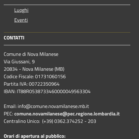
Luoghi
Eventi
CONTATTI
Comune di Nova Milanese
Via Giussani, 9
20834 - Nova Milanese (MB)
Codice Fiscale: 01731060156
Partita IVA: 00722350964
IBAN:
IT88R0538733460000049563304
Email: info@comune.novamilanese.mb.it
PEC:
comune.novamilanese@pec.regione.lombardia.it
Centralino Unico: (+39) 0362.374252 - 203
Orari di apertura al pubblico: