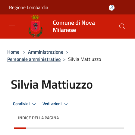
Salta al contenuto principale
Regione Lombardia
Comune di Nova
Milanese
Home
>
Amministrazione
>
Personale amministrativo
>
Silvia Mattiuzzo
Silvia Mattiuzzo
Condividi
Vedi azioni
INDICE DELLA PAGINA