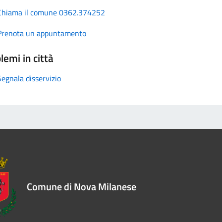
Chiama il comune 0362.374252
Prenota un appuntamento
lemi in città
Segnala disservizio
Comune di Nova Milanese