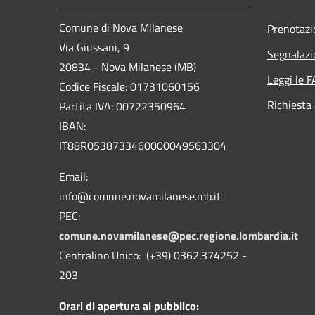
Comune di Nova Milanese
Prenotaz
Via Giussani, 9
Segnalazi
20834 - Nova Milanese (MB)
Leggi le 
Codice Fiscale: 01731060156
Richiesta
Partita IVA: 00722350964
IBAN:
IT88R0538733460000049563304
Email:
info@comune.novamilanese.mb.it
PEC:
comune.novamilanese@pec.regione.lombardia.it
Centralino Unico: (+39) 0362.374252 -
203
Orari di apertura al pubblico: