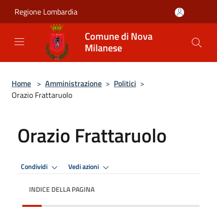
Salta al contenuto principale
Regione Lombardia
Comune di Nova
Milanese
Home
>
Amministrazione
>
Politici
>
Orazio Frattaruolo
Orazio Frattaruolo
Condividi
Vedi azioni
INDICE DELLA PAGINA