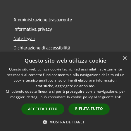
Amministrazione trasparente
Informativa privacy
Note legali
Dichiarazione di accessibilità
×
Questo sito web utilizza cookie
Questo sito web utilizza cookie tecnici (ed assimilati) strettamente
necessari al corretto funzionamento e alla navigazione del sito ed un
RSS
Copyright © 2026 • Comune di
cookie tecnico analitico al solo fine di elaborare informazioni
Accessibilità
Nova Milanese • Powered by
statistiche, aggregate ed anonime.
Privacy
Municipium
Accesso
•
Chiudendo questa finestra si potrà proseguire con la navigazione, per
maggiori dettagli può consultare la cookie policy al seguente
link
Cookie
redazione
Mappa del sito
RIFIUTA TUTTO
ACCETTA TUTTO
Extranet
Intranet
MOSTRA DETTAGLI