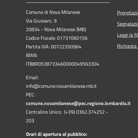
Comune di Nova Milanese
Prenotaz
Via Giussani, 9
Segnalazi
20834 - Nova Milanese (MB)
Leggi le 
Codice Fiscale: 01731060156
Richiesta
Partita IVA: 00722350964
IBAN:
IT88R0538733460000049563304
Email:
info@comune.novamilanese.mb.it
PEC:
comune.novamilanese@pec.regione.lombardia.it
Centralino Unico: (+39) 0362.374252 -
203
Orari di apertura al pubblico: