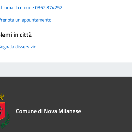
Chiama il comune 0362.374252
Prenota un appuntamento
lemi in città
Segnala disservizio
Comune di Nova Milanese