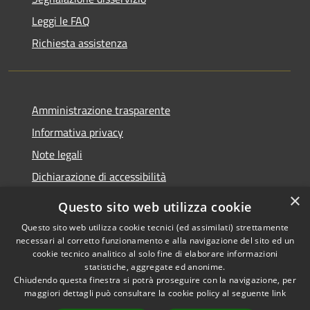
Leggi le FAQ
Richiesta assistenza
Amministrazione trasparente
Informativa privacy
Note legali
Dichiarazione di accessibilità
×
Questo sito web utilizza cookie
Questo sito web utilizza cookie tecnici (ed assimilati) strettamente
necessari al corretto funzionamento e alla navigazione del sito ed un
RSS
Copyright © 2026 • Comune di
cookie tecnico analitico al solo fine di elaborare informazioni
Accessibilità
Nova Milanese • Powered by
statistiche, aggregate ed anonime.
Privacy
Municipium
Accesso
•
Chiudendo questa finestra si potrà proseguire con la navigazione, per
maggiori dettagli può consultare la cookie policy al seguente
link
Cookie
redazione