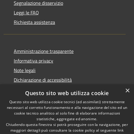
Segnalazione disservizio
Leggi le FAQ
Richiesta assistenza
Amministrazione trasparente
Informativa privacy
Note legali
Dichiarazione di accessibilità
×
Questo sito web utilizza cookie
Questo sito web utilizza cookie tecnici (ed assimilati) strettamente
necessari al corretto funzionamento e alla navigazione del sito ed un
RSS
Copyright © 2026 • Comune di
cookie tecnico analitico al solo fine di elaborare informazioni
Accessibilità
Nova Milanese • Powered by
statistiche, aggregate ed anonime.
Privacy
Municipium
Accesso
•
Chiudendo questa finestra si potrà proseguire con la navigazione, per
maggiori dettagli può consultare la cookie policy al seguente
link
Cookie
redazione