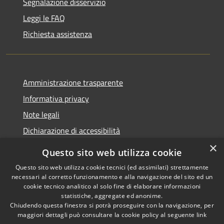
Segnalazione disservizio
Leggi le FAQ
Richiesta assistenza
Amministrazione trasparente
Informativa privacy
Note legali
Dichiarazione di accessibilità
×
Questo sito web utilizza cookie
Questo sito web utilizza cookie tecnici (ed assimilati) strettamente
necessari al corretto funzionamento e alla navigazione del sito ed un
RSS
Copyright © 2026 • Comune di
cookie tecnico analitico al solo fine di elaborare informazioni
Accessibilità
Nova Milanese • Powered by
statistiche, aggregate ed anonime.
Privacy
Municipium
Accesso
•
Chiudendo questa finestra si potrà proseguire con la navigazione, per
maggiori dettagli può consultare la cookie policy al seguente
link
Cookie
redazione