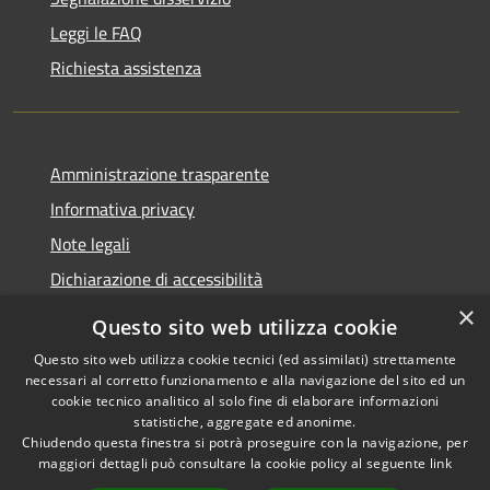
Leggi le FAQ
Richiesta assistenza
Amministrazione trasparente
Informativa privacy
Note legali
Dichiarazione di accessibilità
×
Questo sito web utilizza cookie
Questo sito web utilizza cookie tecnici (ed assimilati) strettamente
necessari al corretto funzionamento e alla navigazione del sito ed un
RSS
Copyright © 2026 • Comune di
cookie tecnico analitico al solo fine di elaborare informazioni
Accessibilità
Nova Milanese • Powered by
statistiche, aggregate ed anonime.
Privacy
Municipium
Accesso
•
Chiudendo questa finestra si potrà proseguire con la navigazione, per
maggiori dettagli può consultare la cookie policy al seguente
link
Cookie
redazione