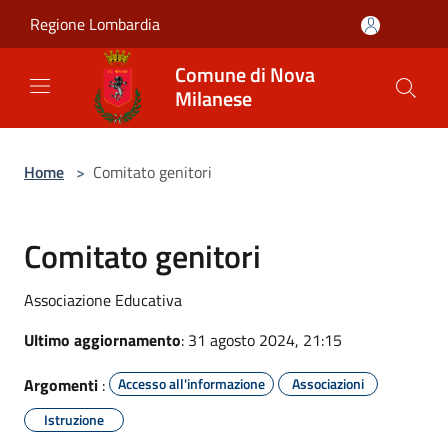
Salta al contenuto principale
Regione Lombardia
Comune di Nova
Milanese
Home
>
Comitato genitori
Comitato genitori
Associazione Educativa
Ultimo aggiornamento
: 31 agosto 2024, 21:15
Argomenti
:
Accesso all'informazione
Associazioni
Istruzione