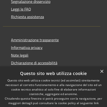
Segnalazione disservizio
Leggi le FAQ
Richiesta assistenza
Amministrazione trasparente
Informativa privacy
Note legali
Dichiarazione di accessibilità
×
Questo sito web utilizza cookie
Questo sito web utilizza cookie tecnici (ed assimilati) strettamente
necessari al corretto funzionamento e alla navigazione del sito ed un
RSS
Copyright © 2026 • Comune di
cookie tecnico analitico al solo fine di elaborare informazioni
Accessibilità
Nova Milanese • Powered by
statistiche, aggregate ed anonime.
Privacy
Municipium
Accesso
•
Chiudendo questa finestra si potrà proseguire con la navigazione, per
maggiori dettagli può consultare la cookie policy al seguente
link
Cookie
redazione