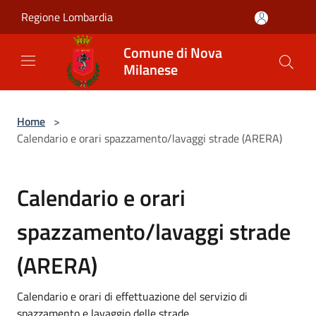
Salta al contenuto principale
Regione Lombardia
Comune di Nova
Milanese
Home
>
Calendario e orari spazzamento/lavaggi strade (ARERA)
Calendario e orari
spazzamento/lavaggi strade
(ARERA)
Calendario e orari di effettuazione del servizio di
spazzamento e lavaggio delle strade