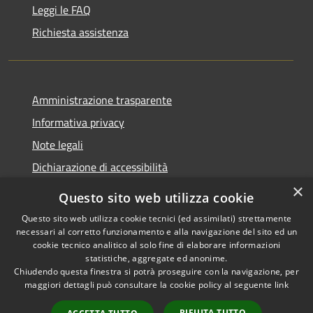
Leggi le FAQ
Richiesta assistenza
Amministrazione trasparente
Informativa privacy
Note legali
Dichiarazione di accessibilità
×
Questo sito web utilizza cookie
Questo sito web utilizza cookie tecnici (ed assimilati) strettamente
necessari al corretto funzionamento e alla navigazione del sito ed un
RSS
Copyright © 2026 • Comune di
cookie tecnico analitico al solo fine di elaborare informazioni
Accessibilità
Nova Milanese • Powered by
statistiche, aggregate ed anonime.
Privacy
Municipium
Accesso
•
Chiudendo questa finestra si potrà proseguire con la navigazione, per
maggiori dettagli può consultare la cookie policy al seguente
link
Cookie
redazione
Mappa del sito
RIFIUTA TUTTO