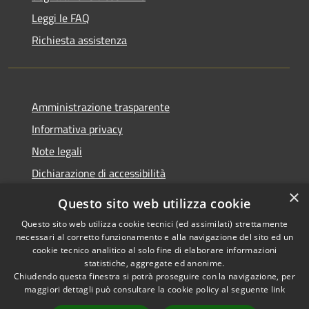
Leggi le FAQ
Richiesta assistenza
Amministrazione trasparente
Informativa privacy
Note legali
Dichiarazione di accessibilità
×
Questo sito web utilizza cookie
Questo sito web utilizza cookie tecnici (ed assimilati) strettamente
necessari al corretto funzionamento e alla navigazione del sito ed un
RSS
Copyright © 2026 • Comune di
cookie tecnico analitico al solo fine di elaborare informazioni
Accessibilità
Nova Milanese • Powered by
statistiche, aggregate ed anonime.
Privacy
Municipium
Accesso
•
Chiudendo questa finestra si potrà proseguire con la navigazione, per
maggiori dettagli può consultare la cookie policy al seguente
link
Cookie
redazione