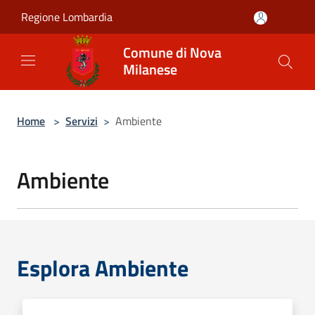
Salta al contenuto principale
Regione Lombardia
Comune di Nova
Milanese
Home
>
Servizi
>
Ambiente
Ambiente
Esplora Ambiente