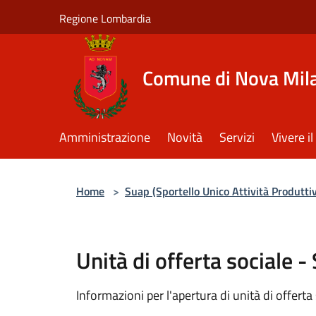
Salta al contenuto principale
Regione Lombardia
Comune di Nova Mil
Amministrazione
Novità
Servizi
Vivere 
Home
>
Suap (Sportello Unico Attività Produtti
Unità di offerta sociale -
Informazioni per l'apertura di unità di offerta 