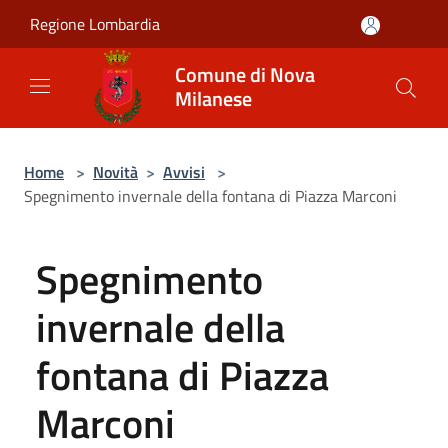
Salta al contenuto principale
Regione Lombardia
Comune di Nova
Milanese
Home
>
Novità
>
Avvisi
>
Spegnimento invernale della fontana di Piazza Marconi
Spegnimento
invernale della
fontana di Piazza
Marconi