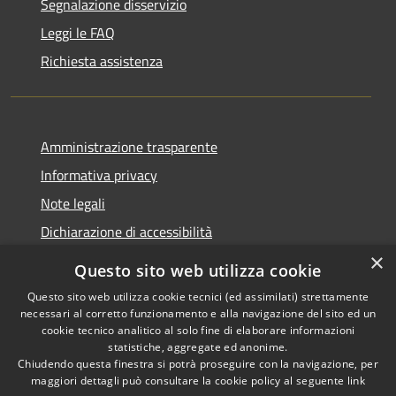
Segnalazione disservizio
Leggi le FAQ
Richiesta assistenza
Amministrazione trasparente
Informativa privacy
Note legali
Dichiarazione di accessibilità
×
Questo sito web utilizza cookie
Questo sito web utilizza cookie tecnici (ed assimilati) strettamente
necessari al corretto funzionamento e alla navigazione del sito ed un
RSS
Copyright © 2026 • Comune di
cookie tecnico analitico al solo fine di elaborare informazioni
Accessibilità
Nova Milanese • Powered by
statistiche, aggregate ed anonime.
Privacy
Municipium
Accesso
•
Chiudendo questa finestra si potrà proseguire con la navigazione, per
maggiori dettagli può consultare la cookie policy al seguente
link
Cookie
redazione