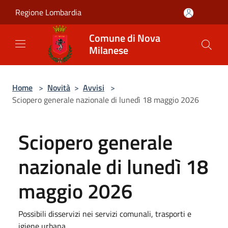
Salta al contenuto principale
Regione Lombardia
Comune di Nova
Milanese
Home
>
Novità
>
Avvisi
>
Sciopero generale nazionale di lunedì 18 maggio 2026
Sciopero generale
nazionale di lunedì 18
maggio 2026
Possibili disservizi nei servizi comunali, trasporti e
igiene urbana