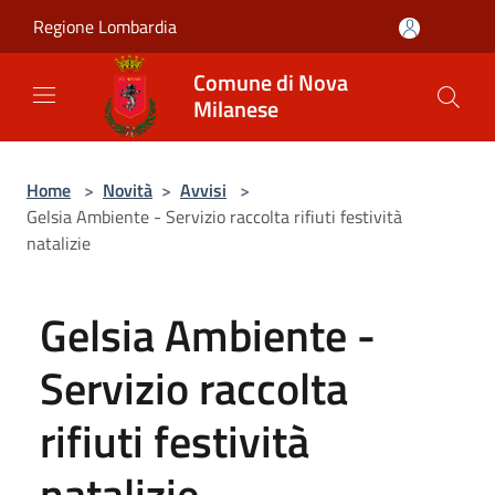
Salta al contenuto principale
Regione Lombardia
Comune di Nova
Milanese
Home
>
Novità
>
Avvisi
>
Gelsia Ambiente - Servizio raccolta rifiuti festività
natalizie
Gelsia Ambiente -
Servizio raccolta
rifiuti festività
natalizie