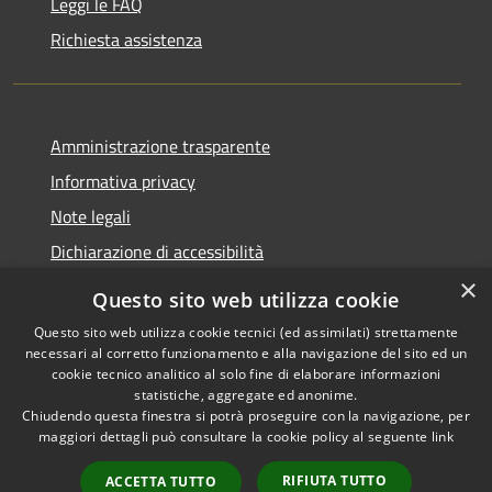
Leggi le FAQ
Richiesta assistenza
Amministrazione trasparente
Informativa privacy
Note legali
Dichiarazione di accessibilità
×
Questo sito web utilizza cookie
Questo sito web utilizza cookie tecnici (ed assimilati) strettamente
necessari al corretto funzionamento e alla navigazione del sito ed un
RSS
Copyright © 2026 • Comune di
cookie tecnico analitico al solo fine di elaborare informazioni
Accessibilità
Nova Milanese • Powered by
statistiche, aggregate ed anonime.
Privacy
Municipium
Accesso
•
Chiudendo questa finestra si potrà proseguire con la navigazione, per
maggiori dettagli può consultare la cookie policy al seguente
link
Cookie
redazione
Mappa del sito
RIFIUTA TUTTO
ACCETTA TUTTO