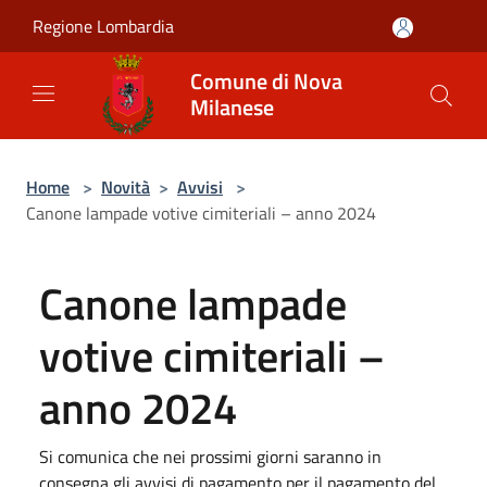
Salta al contenuto principale
Regione Lombardia
Comune di Nova
Milanese
Home
>
Novità
>
Avvisi
>
Canone lampade votive cimiteriali – anno 2024
Canone lampade
votive cimiteriali –
anno 2024
Si comunica che nei prossimi giorni saranno in
consegna gli avvisi di pagamento per il pagamento del