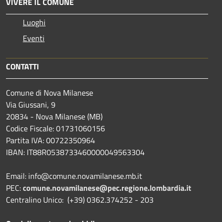
VIVERE IL COMUNE
Luoghi
Eventi
CONTATTI
Comune di Nova Milanese
Via Giussani, 9
20834 - Nova Milanese (MB)
Codice Fiscale: 01731060156
Partita IVA: 00722350964
IBAN:
IT88R0538733460000049563304
Email: info@comune.novamilanese.mb.it
PEC:
comune.novamilanese@pec.regione.lombardia.it
Centralino Unico: (+39) 0362.374252 - 203