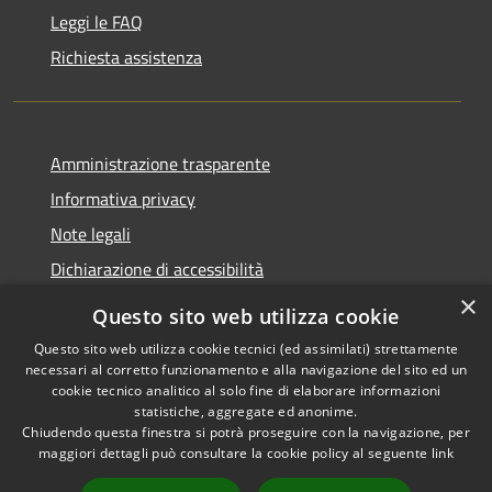
Leggi le FAQ
Richiesta assistenza
Amministrazione trasparente
Informativa privacy
Note legali
Dichiarazione di accessibilità
×
Questo sito web utilizza cookie
Questo sito web utilizza cookie tecnici (ed assimilati) strettamente
necessari al corretto funzionamento e alla navigazione del sito ed un
RSS
Copyright © 2026 • Comune di
cookie tecnico analitico al solo fine di elaborare informazioni
Accessibilità
Nova Milanese • Powered by
statistiche, aggregate ed anonime.
Privacy
Municipium
Accesso
•
Chiudendo questa finestra si potrà proseguire con la navigazione, per
maggiori dettagli può consultare la cookie policy al seguente
link
Cookie
redazione
Mappa del sito