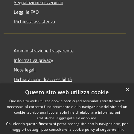
Segnalazione disservizio
Leggi le FAQ
Richiesta assistenza
Amministrazione trasparente
Informativa privacy
Note legali
Dichiarazione di accessibilità
×
Questo sito web utilizza cookie
Questo sito web utilizza cookie tecnici (ed assimilati) strettamente
necessari al corretto funzionamento e alla navigazione del sito ed un
RSS
Copyright © 2026 • Comune di
cookie tecnico analitico al solo fine di elaborare informazioni
Accessibilità
Nova Milanese • Powered by
statistiche, aggregate ed anonime.
Privacy
Municipium
Accesso
•
Chiudendo questa finestra si potrà proseguire con la navigazione, per
maggiori dettagli può consultare la cookie policy al seguente
link
Cookie
redazione