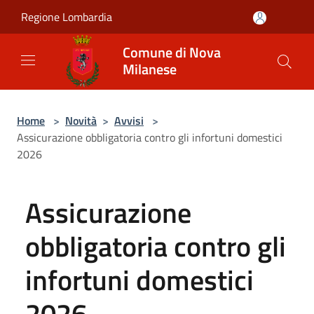
Salta al contenuto principale
Regione Lombardia
Comune di Nova
Milanese
Home
>
Novità
>
Avvisi
>
Assicurazione obbligatoria contro gli infortuni domestici
2026
Assicurazione
obbligatoria contro gli
infortuni domestici
2026