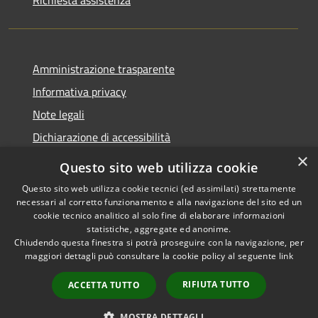
Richiesta assistenza
Amministrazione trasparente
Informativa privacy
Note legali
Dichiarazione di accessibilità
×
Questo sito web utilizza cookie
Questo sito web utilizza cookie tecnici (ed assimilati) strettamente
necessari al corretto funzionamento e alla navigazione del sito ed un
RSS
Copyright © 2026 • Comune di
cookie tecnico analitico al solo fine di elaborare informazioni
Accessibilità
Nova Milanese • Powered by
statistiche, aggregate ed anonime.
Privacy
Municipium
Accesso
•
Chiudendo questa finestra si potrà proseguire con la navigazione, per
maggiori dettagli può consultare la cookie policy al seguente
link
Cookie
redazione
Mappa del sito
RIFIUTA TUTTO
ACCETTA TUTTO
Extranet
Intranet
MOSTRA DETTAGLI