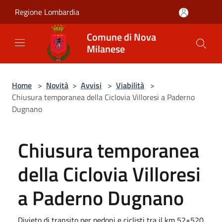
Salta al contenuto principale
Regione Lombardia
Comune di Nova
Milanese
Home
>
Novità
>
Avvisi
>
Viabilità
>
Chiusura temporanea della Ciclovia Villoresi a Paderno
Dugnano
Chiusura temporanea
della Ciclovia Villoresi
a Paderno Dugnano
Divieto di transito per pedoni e ciclisti tra il km 52+520