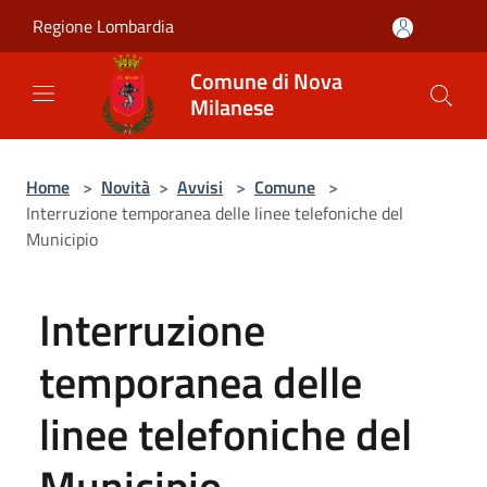
Salta al contenuto principale
Regione Lombardia
Comune di Nova
Milanese
Home
>
Novità
>
Avvisi
>
Comune
>
Interruzione temporanea delle linee telefoniche del
Municipio
Interruzione
temporanea delle
linee telefoniche del
Municipio