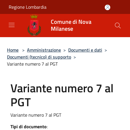
Salta al contenuto principale
Regione Lombardia
Comune di Nova
Milanese
Home
>
Amministrazione
>
Documenti e dati
>
Documenti (tecnico) di supporto
>
Variante numero 7 al PGT
Variante numero 7 al
PGT
Variante numero 7 al PGT
Tipi di documento
: