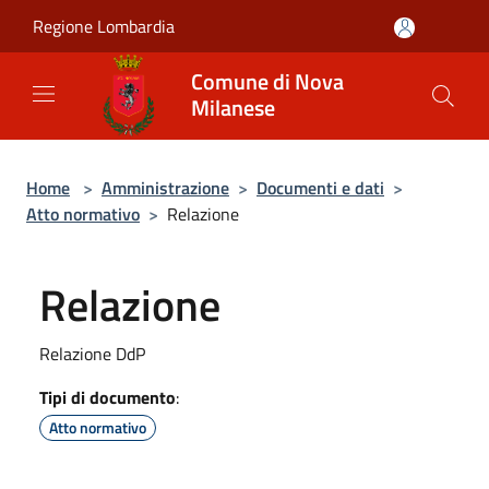
Salta al contenuto principale
Regione Lombardia
Comune di Nova
Milanese
Home
>
Amministrazione
>
Documenti e dati
>
Atto normativo
>
Relazione
Relazione
Relazione DdP
Tipi di documento
:
Atto normativo