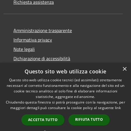
Richiesta assistenza
Amministrazione trasparente
Informativa privacy
Note legali
Dichiarazione di accessibilità
×
Questo sito web utilizza cookie
Questo sito web utilizza cookie tecnici (ed assimilati) strettamente
necessari al corretto funzionamento e alla navigazione del sito ed un
RSS
Copyright © 2026 • Comune di
cookie tecnico analitico al solo fine di elaborare informazioni
Accessibilità
Nova Milanese • Powered by
statistiche, aggregate ed anonime.
Privacy
Municipium
Accesso
•
Chiudendo questa finestra si potrà proseguire con la navigazione, per
maggiori dettagli può consultare la cookie policy al seguente
link
Cookie
redazione
Mappa del sito
RIFIUTA TUTTO
ACCETTA TUTTO
Extranet