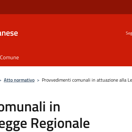
anese
Seg
il Comune
>
Atto normativo
>
Provvedimenti comunali in attuazione alla 
omunali in
Legge Regionale