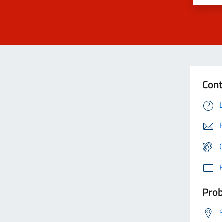
Cont
Prob