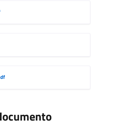
f
pdf
l documento