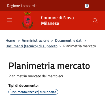
Salta al contenuto principale
Regione Lombardia
Comune di Nova
Milanese
Home
>
Amministrazione
>
Documenti e dati
>
Documenti (tecnico) di supporto
>
Planimetria mercato
Planimetria mercato
Planimetria mercato del mercoledì
Tipi di documento
:
Documento (tecnico) di supporto