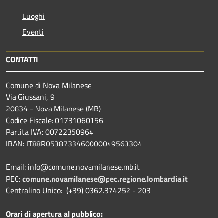
Luoghi
Eventi
CONTATTI
Comune di Nova Milanese
Via Giussani, 9
20834 - Nova Milanese (MB)
Codice Fiscale: 01731060156
Partita IVA: 00722350964
IBAN:
IT88R0538733460000049563304
Email: info@comune.novamilanese.mb.it
PEC:
comune.novamilanese@pec.regione.lombardia.it
Centralino Unico: (+39) 0362.374252 - 203
Orari di apertura al pubblico: