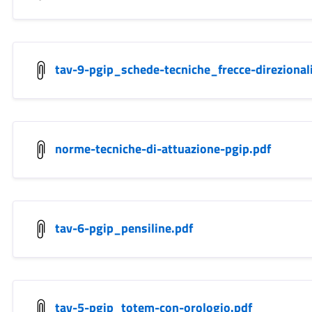
tav-9-pgip_schede-tecniche_frecce-direzional
norme-tecniche-di-attuazione-pgip.pdf
tav-6-pgip_pensiline.pdf
tav-5-pgip_totem-con-orologio.pdf