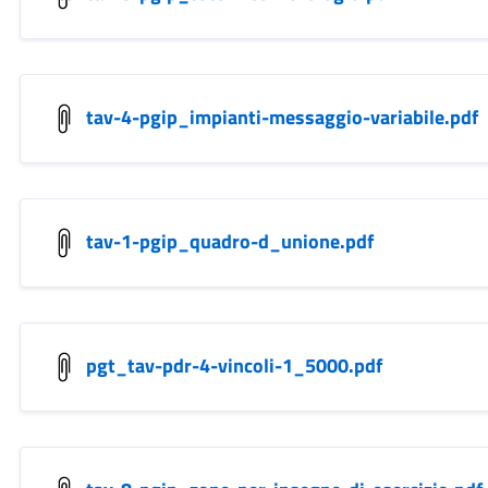
tav-4-pgip_impianti-messaggio-variabile.pdf
tav-1-pgip_quadro-d_unione.pdf
pgt_tav-pdr-4-vincoli-1_5000.pdf