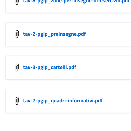
tav-8-pgip_zone-per-insegne-di-esercizio.pdf
tav-2-pgip_preinsegne.pdf
tav-3-pgip_cartelli.pdf
tav-7-pgip_quadri-informativi.pdf