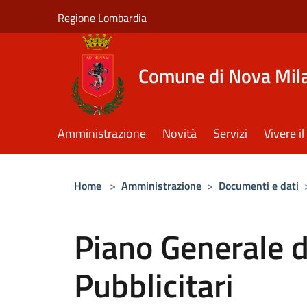
Salta al contenuto principale
Regione Lombardia
Comune di Nova Mil
Amministrazione
Novità
Servizi
Vivere 
Home
>
Amministrazione
>
Documenti e dati
Piano Generale d
Pubblicitari