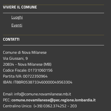
VIVERE IL COMUNE
Luoghi
Eventi
CONTATTI
Comune di Nova Milanese
Via Giussani, 9
20834 - Nova Milanese (MB)
Codice Fiscale: 01731060156
Partita IVA: 00722350964
IBAN:
IT88R0538733460000049563304
Email: info@comune.novamilanese.mb.it
PEC:
comune.novamilanese@pec.regione.lombardia.it
Centralino Unico: (+39) 0362.374252 - 203