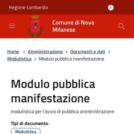
Salta al contenuto principale
Regione Lombardia
Comune di Nova
Milanese
Home
>
Amministrazione
>
Documenti e dati
>
Modulistica
>
Modulo pubblica manifestazione
Modulo pubblica
manifestazione
modulistica per l'avvio di pubblica amministrazione
Tipi di documento
:
Modulistica