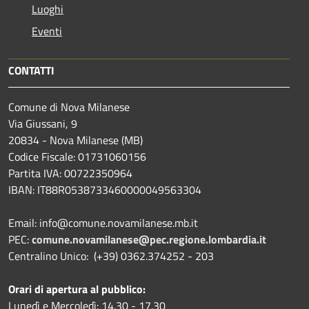
Luoghi
Eventi
CONTATTI
Comune di Nova Milanese
Via Giussani, 9
20834 - Nova Milanese (MB)
Codice Fiscale: 01731060156
Partita IVA: 00722350964
IBAN:
IT88R0538733460000049563304
Email: info@comune.novamilanese.mb.it
PEC:
comune.novamilanese@pec.regione.lombardia.it
Centralino Unico: (+39) 0362.374252 - 203
Orari di apertura al pubblico:
Lunedì e Mercoledì: 14.30 - 17.30