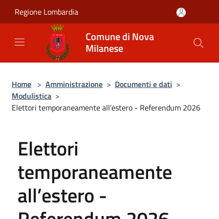
Salta al contenuto principale
Regione Lombardia
Comune di Nova
Milanese
Home
>
Amministrazione
>
Documenti e dati
>
Modulistica
>
Elettori temporaneamente all’estero - Referendum 2026
Elettori
temporaneamente
all’estero -
Referendum 2026